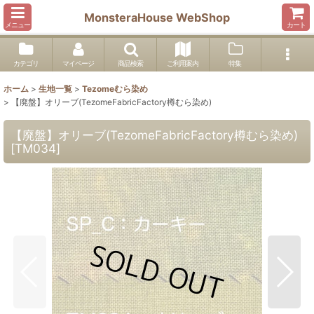
MonsteraHouse WebShop
メニュー
カート
カテゴリ
マイページ
商品検索
ご利用案内
特集
ホーム
>
生地一覧
>
Tezomeむら染め
>
【廃盤】オリーブ(TezomeFabricFactory樽むら染め)
【廃盤】オリーブ(TezomeFabricFactory樽むら染め)
[
TM034
]