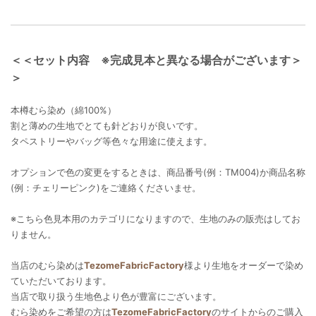
＜＜セット内容 ※完成見本と異なる場合がございます＞
＞
本樽むら染め（綿100%）
割と薄めの生地でとても針どおりが良いです。
タペストリーやバッグ等色々な用途に使えます。
オプションで色の変更をするときは、商品番号(例：TM004)か商品名称
(例：チェリーピンク)をご連絡くださいませ。
※こちら色見本用のカテゴリになりますので、生地のみの販売はしてお
りません。
当店のむら染めは
TezomeFabricFactory
様より生地をオーダーで染め
ていただいております。
当店で取り扱う生地色より色が豊富にございます。
むら染めをご希望の方は
TezomeFabricFactory
のサイトからのご購入