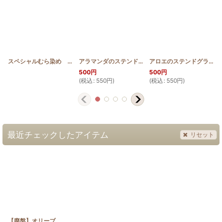
スペシャルむら染め カーキー
[
SP_C
]
アラマンダのステンドグラスキルトタペストリー20_25 パターン
アロエのステンドグラスキルトタペストリー20_25 パターン
500
円
500
円
(
税込
:
550
円
)
(
税込
:
550
円
)
最近チェックしたアイテム
リセット
【廃盤】オリーブ