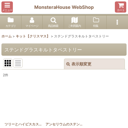
MonsteraHouse WebShop
メニュー
カート
カテゴリ
マイページ
商品検索
ご利用案内
特集
ホーム
>
キット【クリスマス】
>
ステンドグラスキルトタペストリー
ステンドグラスキルトタペストリー
表示順変更
閉じる
2
件
表示数
:
並び順
:
絞り込む
ツリーとハイビスカスのステンドグラスキルトタペストリー 50cm×80cm
アンセリウムのステンドグラスキルトタペストリー
[
X
[