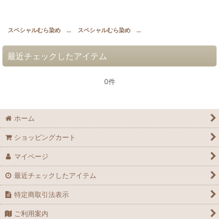
スペシャルむら染め スカーレッド＆オレンジ
[
SP_M
スペシャルむら染め オレンジ＆ピンク
]
[
SP_N
]
最近チェックしたアイテム
0件
ホーム
ショッピングカート
マイページ
最近チェックしたアイテム
特定商取引法表示
ご利用案内