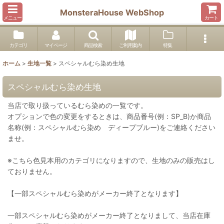
MonsteraHouse WebShop
メニュー
カート
カテゴリ
マイページ
商品検索
ご利用案内
特集
ホーム
>
生地一覧
>
スペシャルむら染め生地
スペシャルむら染め生地
当店で取り扱っているむら染めの一覧です。
オプションで色の変更をするときは、商品番号(例：SP_B)か商品
名称(例：スペシャルむら染め ディープブルー)をご連絡ください
ませ。
※こちら色見本用のカテゴリになりますので、生地のみの販売はし
ておりません。
【一部スペシャルむら染めがメーカー終了となります】
一部スペシャルむら染めがメーカー終了となりまして、当店在庫