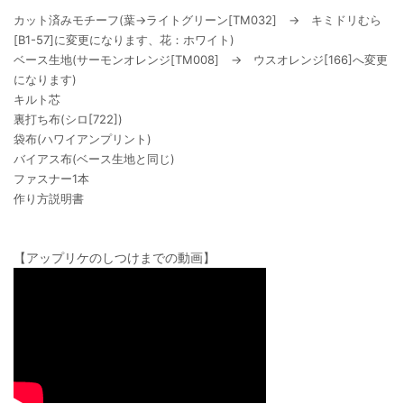
カット済みモチーフ(葉→ライトグリーン[TM032] → キミドリむら
[B1-57]に変更になります、花：ホワイト)
ベース生地(サーモンオレンジ[TM008] → ウスオレンジ[166]へ変更
になります)
キルト芯
裏打ち布(シロ[722])
袋布(ハワイアンプリント)
バイアス布(ベース生地と同じ)
ファスナー1本
作り方説明書
【アップリケのしつけまでの動画】