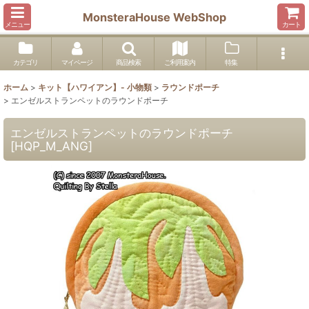
MonsteraHouse WebShop
メニュー
カート
カテゴリ
マイページ
商品検索
ご利用案内
特集
ホーム
>
キット【ハワイアン】- 小物類
>
ラウンドポーチ
>
エンゼルストランペットのラウンドポーチ
エンゼルストランペットのラウンドポーチ
[
HQP_M_ANG
]