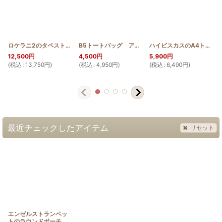
ロケラニ2のタペストリー100cm
[
HQT100_LOKE2
B5トートバッグ アラマンダ
]
[
HQ_B5_TOTE_ALA
ハイビスカスのA4トート
]
[
12,500
円
4,500
円
5,900
円
(
税込
:
13,750
円
)
(
税込
:
4,950
円
)
(
税込
:
6,490
円
)
(
最近チェックしたアイテム
リセット
エンゼルストランペッ
トのラウンドポーチ