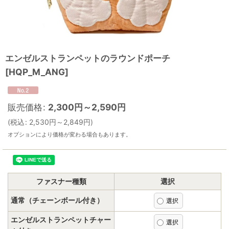
エンゼルストランペットのラウンドポーチ
[
HQP_M_ANG
]
販売価格
:
2,300
円
～2,590
円
(
税込
:
2,530
円
～2,849
円
)
オプションにより価格が変わる場合もあります。
ファスナー種類
選択
通常（チェーンボール付き）
エンゼルストランペットチャー