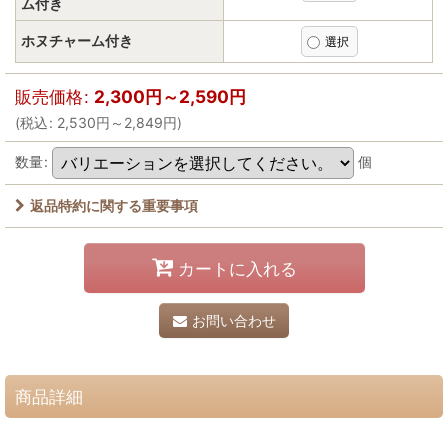
ム付き
ホヌチャーム付き
販売価格
:
2,300
円
～2,590
円
(
税込
:
2,530
円
～2,849
円
)
数量
:
個
返品特約に関する重要事項
カートに入れる
お問い合わせ
商品詳細