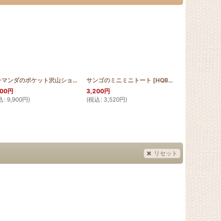
pattern
]
[
SGQRB_SHISA_HIB
アラマンダのポケット沢山ショルダーバッグ【幅30cm】
サンゴのミニミニトート
]
[
HQB_LOT30_ALA
[
HQBMINIMINI_CORAL
10月：ハロウィ
]
]
000
円
3,200
円
600
円
込
:
9,900
円
)
(
税込
:
3,520
円
)
(
税込
:
660
円
)
リセット