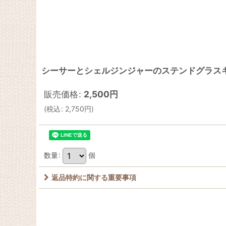
シーサーとシェルジンジャーのステンドグラスキルト
販売価格
:
2,500
円
(
税込
:
2,750
円
)
数量
:
個
返品特約に関する重要事項