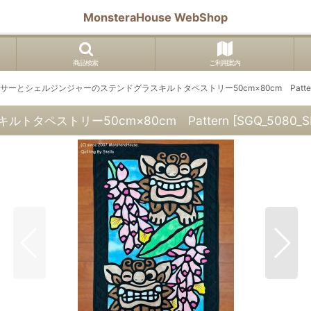
MonsteraHouse WebShop
商品検索
ご利用案内
サーとシェルジンジャーのステンドグラスキルトタペストリー50cm×80cm Patte
タペストリー50cm×80cm Pattern
[
SGQ_5080_SH