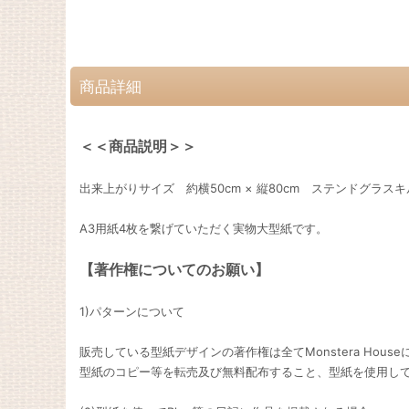
商品詳細
＜＜商品説明＞＞
出来上がりサイズ 約横50cm × 縦80cm ステンドグラス
A3用紙4枚を繋げていただく実物大型紙です。
【著作権についてのお願い】
1)パターンについて
販売している型紙デザインの著作権は全てMonstera Hous
型紙のコピー等を転売及び無料配布すること、型紙を使用し