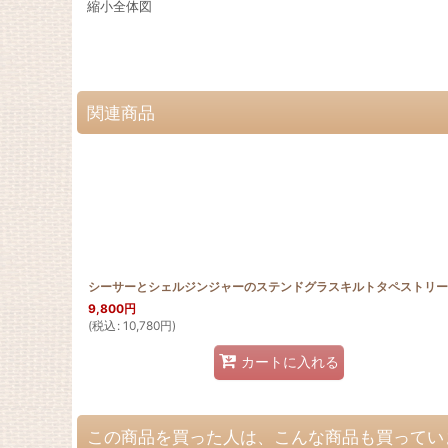
縮小全体図
関連商品
9,800
円
(
税込
:
10,780
円
)
カートに入れる
この商品を買った人は、こんな商品も買ってい