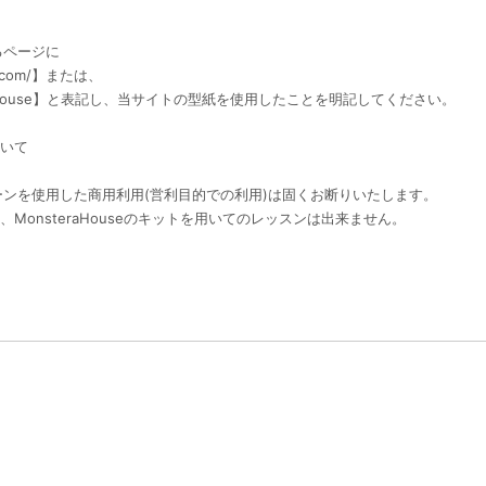
るページに
e.com/】または、
teraHouse】と表記し、当サイトの型紙を使用したことを明記してください。
ついて
ンを使用した商用利用(営利目的での利用)は固くお断りいたします。
は、MonsteraHouseのキットを用いてのレッスンは出来ません。