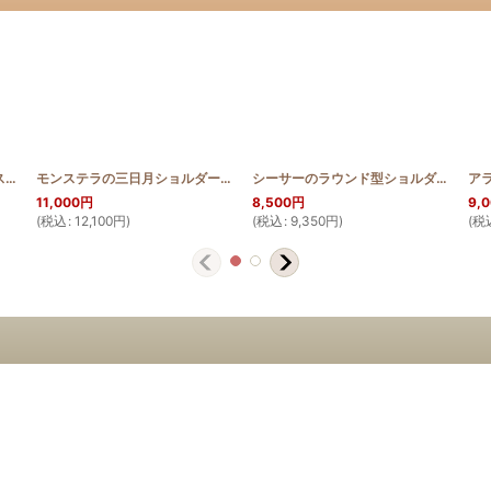
シーサーと桜のステンドグラスキルトタペストリー70cm ステンドグラスキルトパターン
モンステラの三日月ショルダーバッグ
[
HQTB_CRE_MON
[
SHISA_CHERRY70_
]
シーサーのラウンド型ショルダーバッグ(ステンドグラスキルト)
11,000
円
8,500
円
9,
(
税込
:
12,100
円
)
(
税込
:
9,350
円
)
(
税