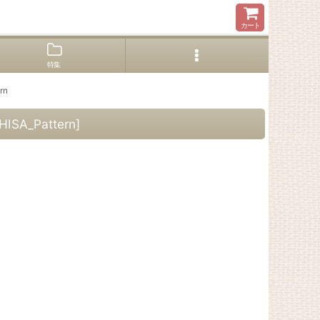
カート
特集
rn
ISA_Pattern
]