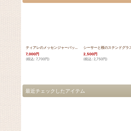
ティアレのメッセンジャーバッグ
[
HQB_MINI_M_TIA
]
7,000
円
2,500
円
(
税込
:
7,700
円
)
(
税込
:
2,750
円
)
最近チェックしたアイテム