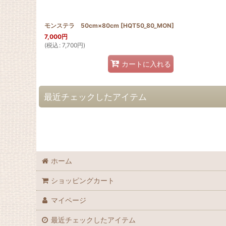
モンステラ 50cm×80cm
[
HQT50_80_MON
]
7,000
円
(
税込
:
7,700
円
)
カートに入れる
最近チェックしたアイテム
ホーム
ショッピングカート
マイページ
最近チェックしたアイテム