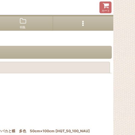
カート
特集
閉じる
パカと蝶 多色 50cm×100cm
]
[
HQT_50_100_NAU
]