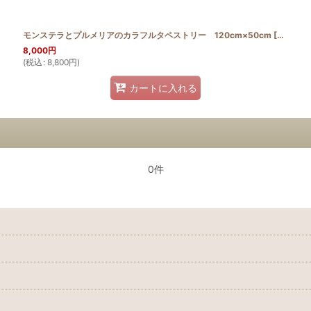
モンステラとプルメリアのカラフルタペストリー 120cm×50cm
[
HQT50_
8,000
円
(
税込
:
8,800
円
)
カートに入れる
0件