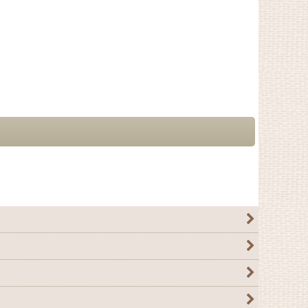
120_MON
]