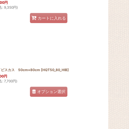
500
円
込
:
9,350
円
)
カートに入れる
ビスカス 50cm×80cm
[
HQT50_80_HIB
]
00
円
込
:
7,700
円
)
オプション選択