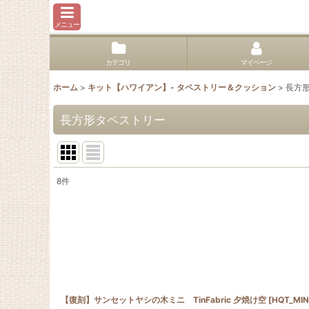
メニュー
カテゴリ
マイページ
ホーム
>
キット【ハワイアン】- タペストリー＆クッション
>
長方
長方形タペストリー
8
件
表示数
:
並び順
:
【復刻】サンセットヤシの木ミニ TinFabric 夕焼け空
[
HQT_MINI_ALOHA2