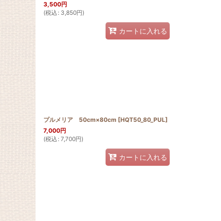
3,500
円
(
税込
:
3,850
円
)
カートに入れる
プルメリア 50cm×80cm
[
HQT50_80_PUL
]
7,000
円
(
税込
:
7,700
円
)
カートに入れる