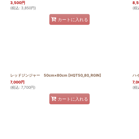
3,500
円
8,
(
税込
:
3,850
円
)
(
税
カートに入れる
レッドジンジャー 50cm×80cm
[
HQT50_80_RGIN
]
ハイ
7,000
円
7,0
(
税込
:
7,700
円
)
(
税
カートに入れる