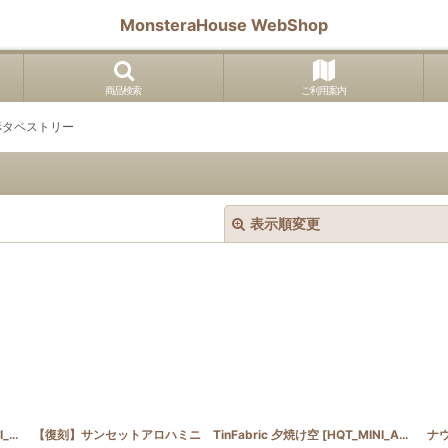
MonsteraHouse WebShop
商品検索
ご利用案内
形タペストリー
表示順変更
絞り込む
022
【復刻】サンセットアロハミニ TinFabric 夕焼け空
]
[
HQT_MINI_ALOHAHULA2022
ナウ