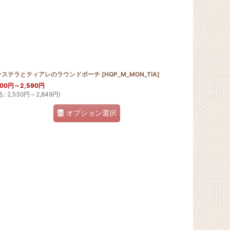
ンステラとティアレのラウンドポーチ
[
HQP_M_MON_TIA
]
300
円
～2,590
円
込
:
2,530
円
～2,849
円
)
オプション選択