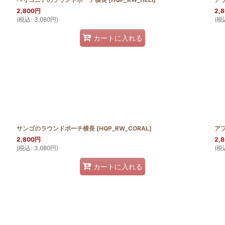
2,800
円
2,
(
税込
:
3,080
円
)
(
税
カートに入れる
サンゴのラウンドポーチ横長
[
HQP_RW_CORAL
]
ア
2,800
円
2,
(
税込
:
3,080
円
)
(
税
カートに入れる