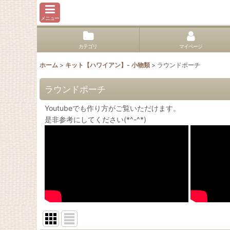
メニュー
カテゴリ
マイページ
ホーム
>
キット【ハワイアン】- 小物類
>
ラウンドポーチ
ラウンドポーチ
Youtubeでも作り方がご覧いただけます。
是非参考にしてください(*^-^*)