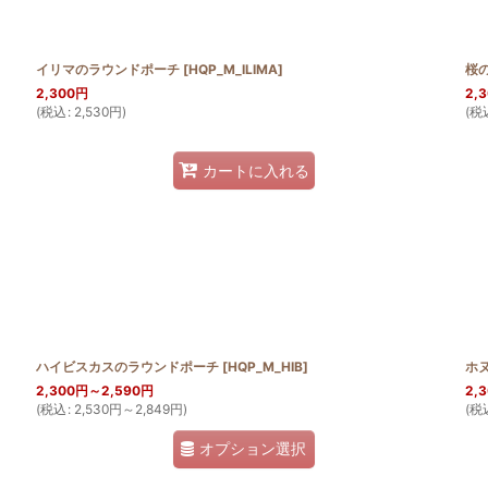
イリマのラウンドポーチ
[
HQP_M_ILIMA
]
桜
2,300
円
2,
(
税込
:
2,530
円
)
(
税
カートに入れる
ハイビスカスのラウンドポーチ
[
HQP_M_HIB
]
ホ
2,300
円
～2,590
円
2,
(
税込
:
2,530
円
～2,849
円
)
(
税
オプション選択