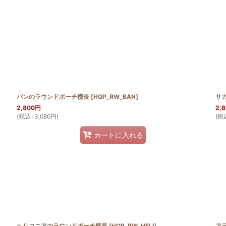
絞り込む
バンのラウンドポーチ横長
[
HQP_RW_BAN
]
サ
2,800
円
2,
(
税込
:
3,080
円
)
(
税
カートに入れる
ヘリコニアのラウンドポーチ横長
[
HQP_RW_HELI
]
ア