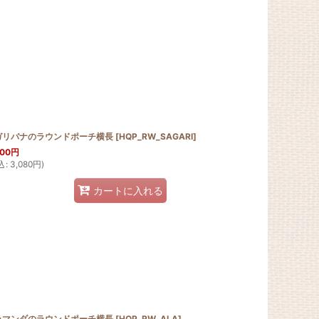
ガリバナのラウンドポーチ横長
[
HQP_RW_SAGARI
]
800
円
込
:
3,080
円
)
カートに入れる
ラマンダのラウンドポーチ横長
[
HQP_RW_ALA
]