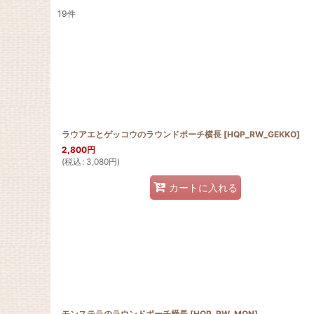
19
件
表示数
:
並び順
:
ラウアエとゲッコウのラウンドポーチ横長
[
HQP_RW_GEKKO
]
2,800
円
(
税込
:
3,080
円
)
カートに入れる
モンステラのラウンドポーチ横長
[
HQP_RW_MON
]