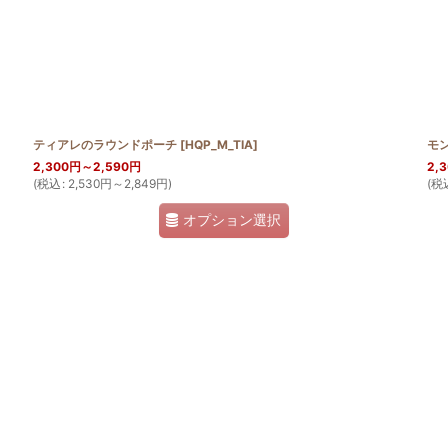
ティアレのラウンドポーチ
[
HQP_M_TIA
]
モ
2,300
円
～2,590
円
2,
(
税込
:
2,530
円
～2,849
円
)
(
税
オプション選択