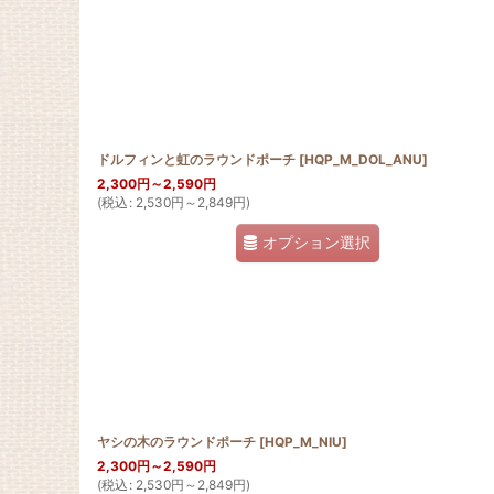
ドルフィンと虹のラウンドポーチ
[
HQP_M_DOL_ANU
]
2,300
円
～2,590
円
(
税込
:
2,530
円
～2,849
円
)
オプション選択
ヤシの木のラウンドポーチ
[
HQP_M_NIU
]
2,300
円
～2,590
円
(
税込
:
2,530
円
～2,849
円
)