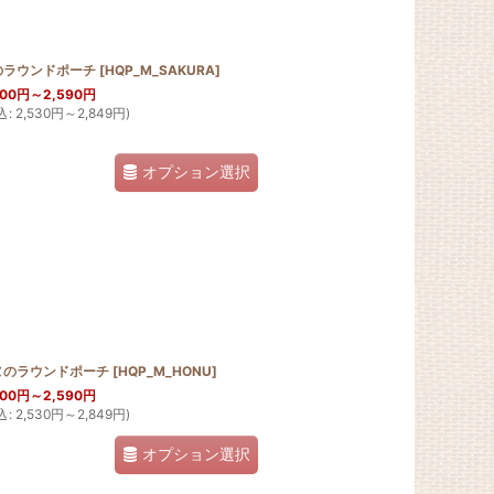
のラウンドポーチ
[
HQP_M_SAKURA
]
300
円
～2,590
円
込
:
2,530
円
～2,849
円
)
オプション選択
ヌのラウンドポーチ
[
HQP_M_HONU
]
300
円
～2,590
円
込
:
2,530
円
～2,849
円
)
オプション選択