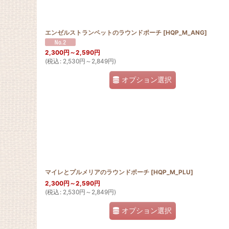
エンゼルストランペットのラウンドポーチ
[
HQP_M_ANG
]
2,300
円
～2,590
円
(
税込
:
2,530
円
～2,849
円
)
オプション選択
マイレとプルメリアのラウンドポーチ
[
HQP_M_PLU
]
2,300
円
～2,590
円
(
税込
:
2,530
円
～2,849
円
)
オプション選択