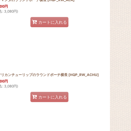
800
円
込
:
3,080
円
)
カートに入れる
フリカンチューリップのラウンドポーチ横長
[
HQP_RW_ACHU
]
800
円
込
:
3,080
円
)
カートに入れる