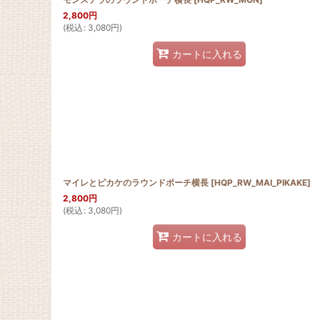
2,800
円
(
税込
:
3,080
円
)
カートに入れる
マイレとピカケのラウンドポーチ横長
[
HQP_RW_MAI_PIKAKE
]
2,800
円
(
税込
:
3,080
円
)
カートに入れる