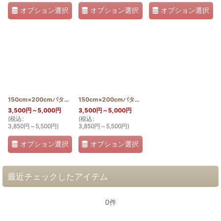
オプション選択
オプション選択
オプション選択
150cm×200cmパターン(パンの木)
[
PATTERN_T150_200_ULU
150cm×200cmパターン(TheSea)
[
PATTERN_T150
]
3,500
円
～5,000
円
3,500
円
～5,000
円
(
税込
:
(
税込
:
3,850
円
～5,500
円
)
3,850
円
～5,500
円
)
オプション選択
オプション選択
最近チェックしたアイテム
0件