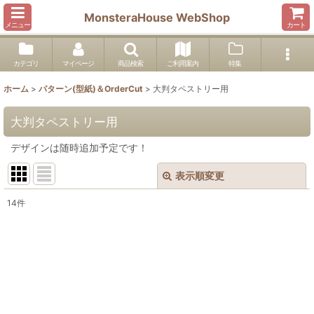
MonsteraHouse WebShop
メニュー
カート
カテゴリ
マイページ
商品検索
ご利用案内
特集
ホーム
>
パターン(型紙)＆OrderCut
>
大判タペストリー用
大判タペストリー用
デザインは随時追加予定です！
表示順変更
閉じる
14
件
表示数
:
並び順
:
絞り込む