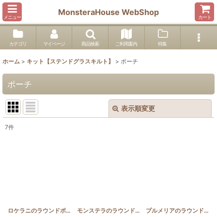
MonsteraHouse WebShop
メニュー
カート
カテゴリ
マイページ
商品検索
ご利用案内
特集
ホーム
>
キット【ステンドグラスキルト】
>
ポーチ
ポーチ
表示順変更
閉じる
7
件
表示数
:
並び順
:
絞り込む
ロケラニのラウンドポーチ横長
[
HQP_RW_S_LO
モンステラのラウンドポーチ横長
]
[
HQP_RW_S_MON
プルメリアのラウンドポーチ横長