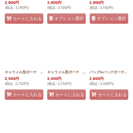
2,900
円
2,900
円
2,900
円
(
税込
:
3,190
円
)
(
税込
:
3,190
円
)
(
税込
:
3,190
円
)
オプション選択
オプション選択
カートに入れる
キャラメル型ポーチ 薄型 ホヌ(ステンドグラスキルト)
キャラメル型ポーチ 薄型 ロケラニ(ステンドグラスキルト)
[
SGQK_USU_HONU
バッグinバッグポーチ ロケラニ(ステンドグラスキルト)
]
2,500
円
2,500
円
2,800
円
(
税込
:
2,750
円
)
(
税込
:
2,750
円
)
(
税込
:
3,080
円
)
カートに入れる
カートに入れる
カートに入れる