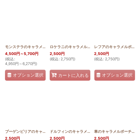
モンステラのキャラメルポーチ薄型おっきめ
[
2WAY_PB_MON
ロケラニのキャラメルポーチ 薄型
[
]
HQKP_USU_LO
レフアのキャラメルポーチ 薄型
4,500
円
～5,700
円
2,500
円
2,500
円
(
税込
:
(
税込
:
2,750
円
)
(
税込
:
2,750
円
)
4,950
円
～6,270
円
)
オプション選択
オプション選択
カートに入れる
ブーゲンビリアのキャラメルポーチ 薄型
[
HQKP_USU_BU
ドルフィンのキャラメルポーチ 薄型
]
[
HQKP_USU_
車のキャラメルポーチ 薄型
2,500
円
2,500
円
2,500
円