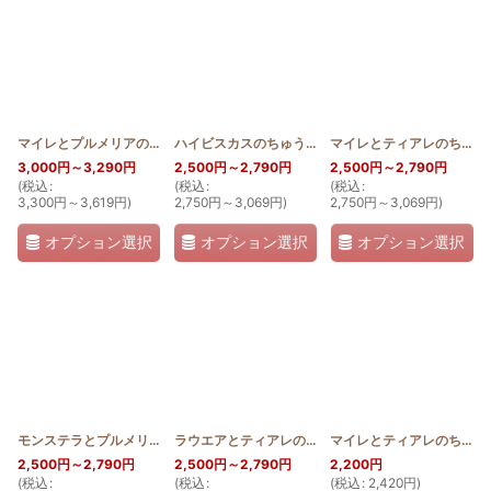
マイレとプルメリアのおっきめキャラメルポーチ
ハイビスカスのちゅうくらいなキャラメルポーチ
[
HQKP_PUL
]
マイレとティアレのちゅうくらいなキャラメルポーチ
[
HQ
3,000
円
～3,290
円
2,500
円
～2,790
円
2,500
円
～2,790
円
(
税込
:
(
税込
:
(
税込
:
3,300
円
～3,619
円
)
2,750
円
～3,069
円
)
2,750
円
～3,069
円
)
オプション選択
オプション選択
オプション選択
モンステラとプルメリアのちゅうくらいなキャラメルポーチ
ラウエアとティアレのちゅうくらいなキャラメルポーチ
[
HQKP_MON
]
マイレとティアレのちっちゃめキャラメルポーチ
2,500
円
～2,790
円
2,500
円
～2,790
円
2,200
円
(
税込
:
(
税込
:
(
税込
:
2,420
円
)