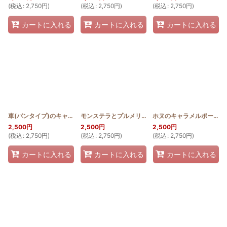
(
税込
:
2,750
円
)
(
税込
:
2,750
円
)
(
税込
:
2,750
円
)
カートに入れる
カートに入れる
カートに入れる
車(バンタイプ)のキャラメルポーチ 薄型
[
HQKP_USU_BAN
モンステラとプルメリアのキャラメルポーチ 薄型
]
ホヌのキャラメルポーチ 薄型
[
2,500
円
2,500
円
2,500
円
(
税込
:
2,750
円
)
(
税込
:
2,750
円
)
(
税込
:
2,750
円
)
カートに入れる
カートに入れる
カートに入れる