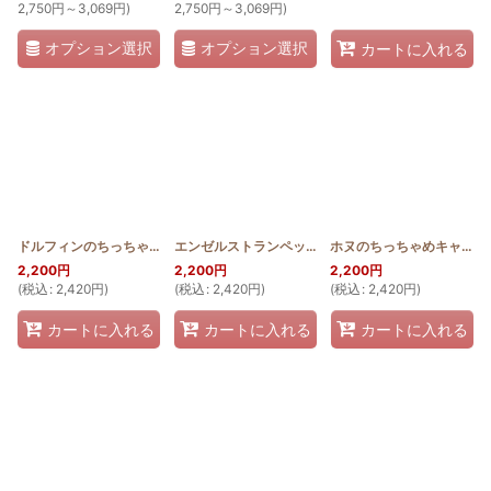
2,750
円
～3,069
円
)
2,750
円
～3,069
円
)
オプション選択
オプション選択
カートに入れる
ドルフィンのちっちゃめキャラメルポーチ
[
HQKP_MINI_DOL
エンゼルストランペットのちっちゃめキャラメルポーチ
]
ホヌのちっちゃめキャラメルポーチ
2,200
円
2,200
円
2,200
円
(
税込
:
2,420
円
)
(
税込
:
2,420
円
)
(
税込
:
2,420
円
)
カートに入れる
カートに入れる
カートに入れる