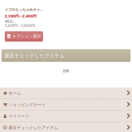
イプのちっちゃめキャラメルポーチ
[
HQKP_MINI_IPU
]
2,200
円
～2,400
円
(
税込
:
2,420
円
～2,640
円
)
オプション選択
最近チェックしたアイテム
0件
ホーム
ショッピングカート
マイページ
最近チェックしたアイテム