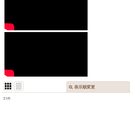
表示順変更
閉じる
31
件
表示数
:
並び順
: