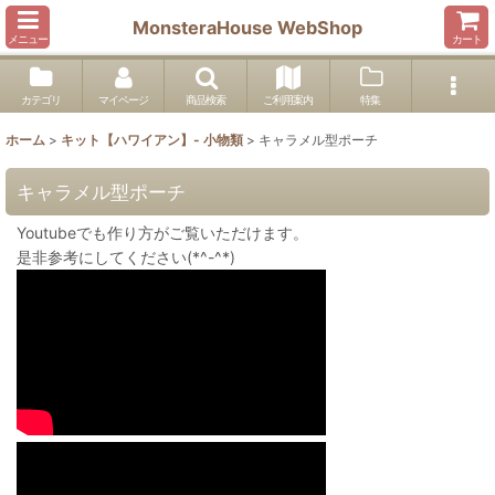
MonsteraHouse WebShop
メニュー
カート
カテゴリ
マイページ
商品検索
ご利用案内
特集
ホーム
>
キット【ハワイアン】- 小物類
>
キャラメル型ポーチ
キャラメル型ポーチ
Youtubeでも作り方がご覧いただけます。
是非参考にしてください(*^-^*)