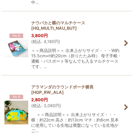
中…
ナウパカと蝶のマルチケース
[
HQ_MULTI_NAU_BUT
]
3,800
円
No.8
(
税込
:
4,180
円
)
＜＜商品説明＞＞ 出来上がりサイズ・・・W約
15.5cm×H約20cm（折りたたみ時） 母子手帳・
通帳・パスポート等なんでも入るマルチケース
です。…
アラマンダのラウンドポーチ横長
[
HQP_RW_ALA
]
No.9
2,800
円
(
税込
:
3,080
円
)
＜＜商品説明＞＞ 出来上がりサイズ・・・
横：約22cm 高さ：約13cm マチ：約6cm 見本
に使用している生地は廃盤になっている生地が
ご…