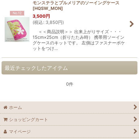
モンステラとプルメリアのソーイングケース
[
HQSW_MON
]
No.12
3,500
円
(
税込
:
3,850
円
)
＜＜商品説明＞＞ 出来上がりサイズ・・・
15cm×25cm（折りたたみ時） 携帯用ソーイン
グケースのキットです。 左側はファスナーポケ
ットをつけ…
最近チェックしたアイテム
0件
ホーム
ショッピングカート
マイページ