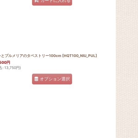
カートに入れる
シとプルメリアのタペストリー100cm
[
HQT100_NIU_PUL
]
500
円
込
:
13,750
円
)
オプション選択