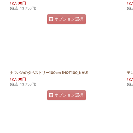
12,500
円
12,
(
税込
:
13,750
円
)
(
税
オプション選択
ナウパカのタペストリー100cm
[
HQT100_NAU
]
モ
12,500
円
12,
(
税込
:
13,750
円
)
(
税
オプション選択