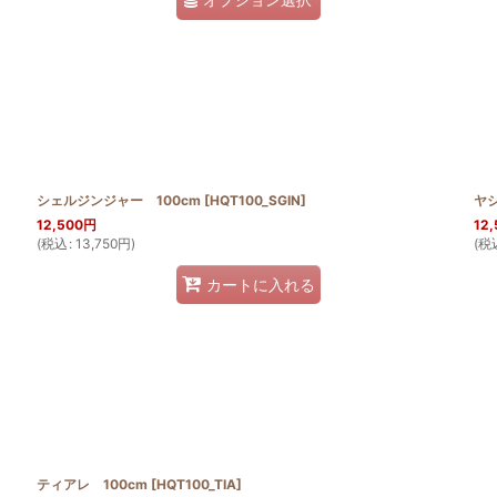
シェルジンジャー 100cm
[
HQT100_SGIN
]
ヤ
12,500
円
12,
(
税込
:
13,750
円
)
(
税
カートに入れる
ティアレ 100cm
[
HQT100_TIA
]