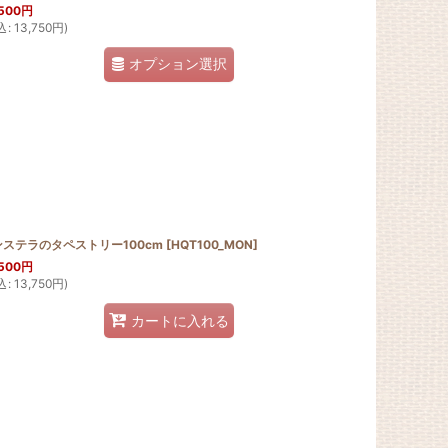
500
円
込
:
13,750
円
)
オプション選択
ンステラのタペストリー100cm
[
HQT100_MON
]
500
円
込
:
13,750
円
)
カートに入れる