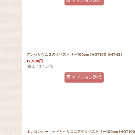
アンセリウム２のタペストリー100cm
[
HQT100_ANTH2
]
12,500
円
(
税込
:
13,750
円
)
オプション選択
ホンコンオーキッドとヘリコニアのタペストリー100cm
[
HQT100_HELI_HO