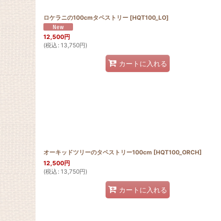
ロケラニの100cmタペストリー
[
HQT100_LO
]
12,500
円
(
税込
:
13,750
円
)
カートに入れる
オーキッドツリーのタペストリー100cm
[
HQT100_ORCH
]
12,500
円
(
税込
:
13,750
円
)
カートに入れる