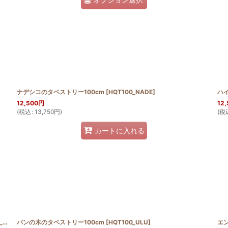
ナデシコのタペストリー100cm
[
HQT100_NADE
]
ハ
12,500
円
12,
(
税込
:
13,750
円
)
(
税
カートに入れる
RC
パンの木のタペストリー100cm
]
[
HQT100_ULU
]
エ