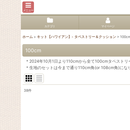
メニュー
カテゴリ
マイページ
ホーム
>
キット【ハワイアン】- タペストリー＆クッション
>
100c
100cm
＊2024年10月1日より110cmから全て100cmタペス
＊生地のセットは今まで通り110cm角(or 108cm角)に
38
件
表示数
:
並び順
: