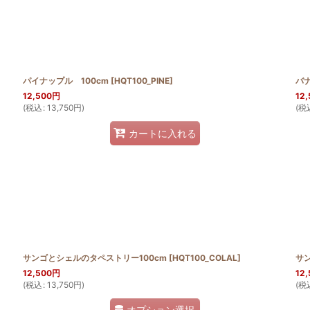
パイナップル 100cm
[
HQT100_PINE
]
バナ
12,500
円
12,
(
税込
:
13,750
円
)
(
税
カートに入れる
サンゴとシェルのタペストリー100cm
[
HQT100_COLAL
]
サン
12,500
円
12,
(
税込
:
13,750
円
)
(
税
オプション選択