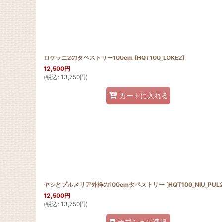
ロケラニ2のタペストリー100cm
[
HQT100_LOKE2
]
12,500
円
(
税込
:
13,750
円
)
カートに入れる
ヤシとプルメリア外枠の100cmタペストリー
[
HQT100_NIU_PUL
12,500
円
(
税込
:
13,750
円
)
オプション選択