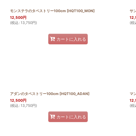
モンステラのタペストリー100cm
[
HQT100_MON
]
サン
12,500
円
12,
(
税込
:
13,750
円
)
(
税
カートに入れる
アダンのタペストリー100cm
[
HQT100_ADAN
]
マ
12,500
円
12,
(
税込
:
13,750
円
)
(
税
カートに入れる