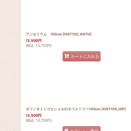
アンセリウム 100cm
[
HQT100_ANTH
]
12,500
円
(
税込
:
13,750
円
)
カートに入れる
タツノオトシゴとシェルのタペストリー100cm
[
HQT100_HIP
]
12,500
円
(
税込
:
13,750
円
)
オプション選択