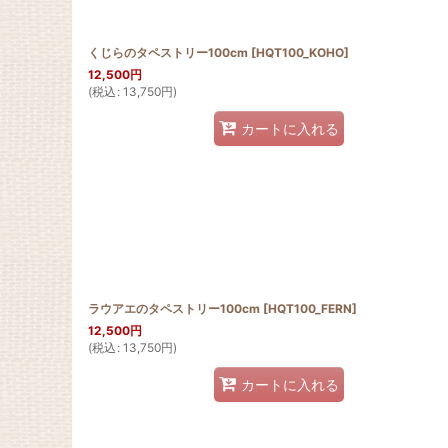
くじらのタペストリー100cm
[
HQT100_KOHO
]
12,500
円
(
税込
:
13,750
円
)
カートに入れる
ラウアエのタペストリー100cm
[
HQT100_FERN
]
12,500
円
(
税込
:
13,750
円
)
カートに入れる