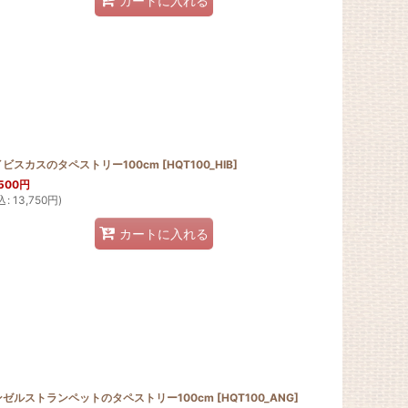
カートに入れる
イビスカスのタペストリー100cm
[
HQT100_HIB
]
500
円
込
:
13,750
円
)
カートに入れる
ンゼルストランペットのタペストリー100cm
[
HQT100_ANG
]