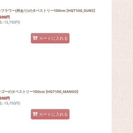
フラワー(枠あり)のタペストリー100cm
[
HQT100_SUN2
]
500
円
込
:
13,750
円
)
カートに入れる
ンゴーのタペストリー100cm
[
HQT100_MANGO
]
500
円
込
:
13,750
円
)
カートに入れる