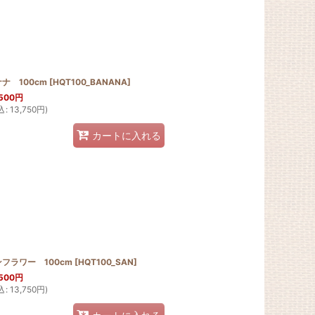
ナ 100cm
[
HQT100_BANANA
]
500
円
込
:
13,750
円
)
カートに入れる
フラワー 100cm
[
HQT100_SAN
]
500
円
込
:
13,750
円
)