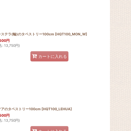
ステラ(輪)のタペストリー100cm
[
HQT100_MON_W
]
500
円
込
:
13,750
円
)
カートに入れる
アのタペストリー100cm
[
HQT100_LEHUA
]
500
円
込
:
13,750
円
)