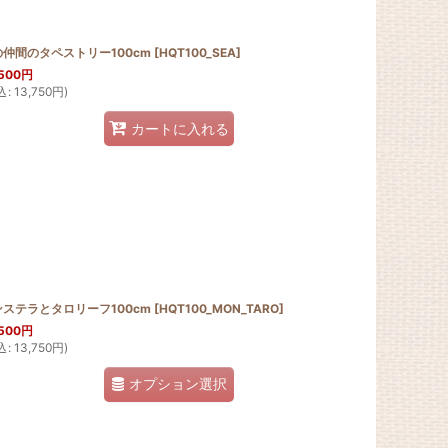
の仲間のタペストリー100cm
[
HQT100_SEA
]
500
円
込
:
13,750
円
)
カートに入れる
ンステラとタロリーフ100cm
[
HQT100_MON_TARO
]
500
円
込
:
13,750
円
)
オプション選択