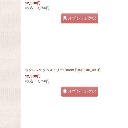
12,500
円
(
税込
:
13,750
円
)
オプション選択
ウクレレのタペストリー100cm
[
HQT100_UKU
]
12,500
円
(
税込
:
13,750
円
)
オプション選択