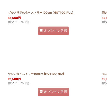
プルメリアのタペストリー100cm
[
HQT100_PUL
]
海
12,500
円
12,
(
税込
:
13,750
円
)
(
税
オプション選択
ヤシのタペストリー100cm
[
HQT100_NIU
]
モ
12,500
円
12,
(
税込
:
13,750
円
)
(
税
オプション選択