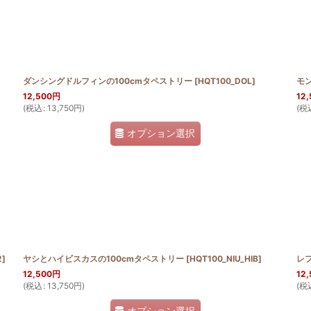
ダンシングドルフィンの100cmタペストリー
[
HQT100_DOL
]
モン
12,500
円
12,
(
税込
:
13,750
円
)
(
税
オプション選択
2
]
ヤシとハイビスカスの100cmタペストリー
[
HQT100_NIU_HIB
]
レフ
12,500
円
12,
(
税込
:
13,750
円
)
(
税
オプション選択