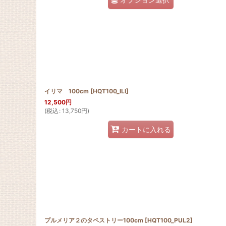
イリマ 100cm
[
HQT100_ILI
]
12,500
円
(
税込
:
13,750
円
)
カートに入れる
プルメリア２のタペストリー100cm
[
HQT100_PUL2
]