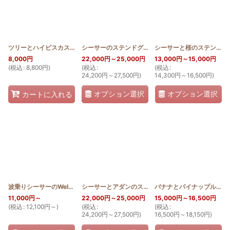
ツリーとハイビスカスのステンドグラスキルトタペストリー 50cm×80cm
シーサーのステンドグラスキルトタペストリー110cm
シーサーと桜のステンドグラスキルトタペストリー70cm
[
X
8,000
円
22,000
円
～25,000
円
13,000
円
～15,000
円
(
税込
:
8,800
円
)
(
税込
:
(
税込
:
24,200
円
～27,500
円
)
14,300
円
～16,500
円
)
オプション選択
オプション選択
カートに入れる
波乗りシーサーのWelcomeタペストリー 80cm×70cm
シーサーとアダンのステンドグラスキルトタペストリー110cm
[
SHISA_WELCOME
バナナとパイナップルのステンドグラスキルトタペストリー 70cm×120cm
]
11,000
円
～
22,000
円
～25,000
円
15,000
円
～16,500
円
(
税込
:
12,100
円
～
)
(
税込
:
(
税込
:
24,200
円
～27,500
円
)
16,500
円
～18,150
円
)