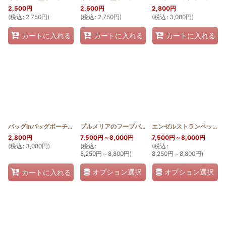
2,500
円
2,500
円
2,800
円
(
税込
:
2,750
円
)
(
税込
:
2,750
円
)
(
税込
:
3,080
円
)
カートに入れる
カートに入れる
カートに入れる
バッグinバッグポーチ 桜(ステンドグラスキルト)
プルメリアのフープバッグ
[
HQP_BIN_SAKURA
[
SGQFP_PLU
]
]
エンゼルストランペットのフープバッグ
2,800
円
7,500
円
～8,000
円
7,500
円
～8,000
円
(
税込
:
3,080
円
)
(
税込
:
(
税込
:
8,250
円
～8,800
円
)
8,250
円
～8,800
円
)
オプション選択
オプション選択
カートに入れる