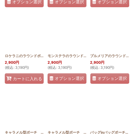
オプション選択
オプション選択
オプション選択
ロケラニのラウンドポーチ横長
[
HQP_RW_S_LO
モンステラのラウンドポーチ横長
]
[
HQP_RW_S_MON
プルメリアのラウンドポーチ横長
2,900
円
2,900
円
2,900
円
(
税込
:
3,190
円
)
(
税込
:
3,190
円
)
(
税込
:
3,190
円
)
オプション選択
オプション選択
カートに入れる
キャラメル型ポーチ 薄型 ホヌ(ステンドグラスキルト)
キャラメル型ポーチ 薄型 ロケラニ(ステンドグラスキルト)
[
SGQK_USU_HONU
バッグinバッグポーチ ロケラニ(ステンドグラスキルト)
]