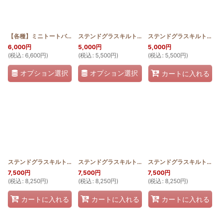
【各種】ミニトートバッグ(デザイン選べます) ステンドグラスキルト
ステンドグラスキルト：ジンベエのミニラウンドバッグ
[
SGQ_M
ステンドグラスキルト：シェルのミニラウンドバッグ
6,000
円
5,000
円
5,000
円
(
税込
:
6,600
円
)
(
税込
:
5,500
円
)
(
税込
:
5,500
円
)
オプション選択
オプション選択
カートに入れる
ステンドグラスキルト：マキガイとシェルのラウンドバッグ
ステンドグラスキルト：モンステラのラウンドバッグ
[
SQRB_SHELL
ステンドグラスキルト：パイナップルのラウンドバッグ
]
7,500
円
7,500
円
7,500
円
(
税込
:
8,250
円
)
(
税込
:
8,250
円
)
(
税込
:
8,250
円
)
カートに入れる
カートに入れる
カートに入れる