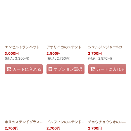
エンゼルトランペットのステンドグラスキルトタペストリー
アオリイカのステンドグラスキルトタペストリー
[
SGQT30_ANG
シェルジンジャー2のステンドグラスキルトタペストリー20_25
[
]
SG
3,000
円
2,500
円
2,700
円
(
税込
:
3,300
円
)
(
税込
:
2,750
円
)
(
税込
:
2,970
円
)
オプション選択
カートに入れる
カートに入れる
ホヌのステンドグラスキルトタペストリー20_25
ドルフィンのステンドグラスキルトタペストリー20_25
[
SGQT2025_HONU
]
チョウチョウウオのステンドグラスキルトタペストリー20_25
2,700
円
2,700
円
2,700
円