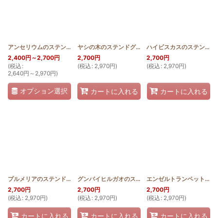
アンセリウムのステンドグラスキルトタペストリー20_25
ヤシの木のステンドグラスキルトタペストリー20_25
[
SGQT2025_ANTH
ハイビスカスのステンドグラスキルトタペストリー20_25
2,400
円
～2,700
円
2,700
円
2,700
円
(
税込
:
(
税込
:
2,970
円
)
(
税込
:
2,970
円
)
2,640
円
～2,970
円
)
オプション選択
カートに入れる
カートに入れる
プルメリアのステンドグラスキルトタペストリー20_25
グンバイヒルガオのステンドグラスキルトタペストリー20_25
[
SGQT2025_PUL
]
エンゼルトランペットのステンドグラスキルトタペストリー20_25
2,700
円
2,700
円
2,700
円
(
税込
:
2,970
円
)
(
税込
:
2,970
円
)
(
税込
:
2,970
円
)
カートに入れる
カートに入れる
カートに入れる