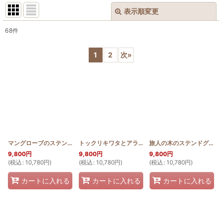
表示順変更
閉じる
68
件
サブカテゴリ
:
1
2
次
»
表示数
:
並び順
:
絞り込む
マングローブのステンドグラスキルトタペストリー50cm×80cm
トックリキワタとアラマンダのステンドグラスキルトタペストリー50cm×80cm
[
SGQ_5080
旅人の木のステンドグラスキルトタペストリー50cm×80cm
9,800
円
9,800
円
9,800
円
(
税込
:
10,780
円
)
(
税込
:
10,780
円
)
(
税込
:
10,780
円
)
カートに入れる
カートに入れる
カートに入れる